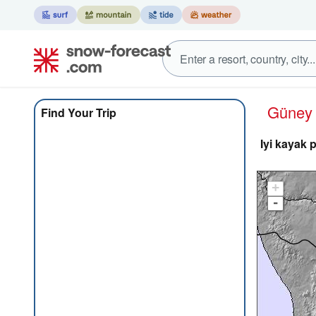
Güney
Find Your Trip
Iyi kayak 
+
-