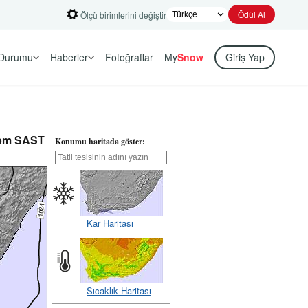
Ödül Al
Ölçü birimlerini değiştir
Durumu
Haberler
Fotoğraflar
My
Snow
Giriş Yap
 8pm SAST
Konumu haritada göster:
Kar Haritası
Sıcaklık Haritası