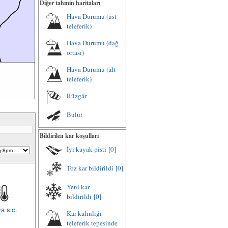
Diğer tahmin haritaları
Hava Durumu (üst
teleferik)
Hava Durumu (dağ
ortası)
Hava Durumu (alt
teleferik)
Rüzgâr
Bulut
Bildirilen kar koşulları
İyi kayak pisti
[0]
Toz kar bildirildi
[0]
Yeni kar
bildirildi
[0]
a sıc.
Kar kalınlığı
teleferik tepesinde