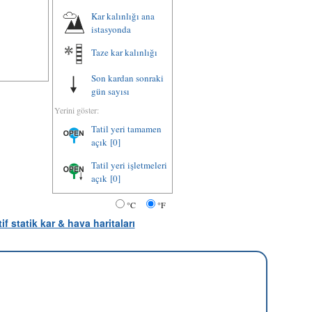
Kar kalınlığı ana
istasyonda
Taze kar kalınlığı
Son kardan sonraki
gün sayısı
Yerini göster:
Tatil yeri tamamen
açık
[0]
Tatil yeri işletmeleri
açık
[0]
°C
°F
tif statik kar & hava haritaları