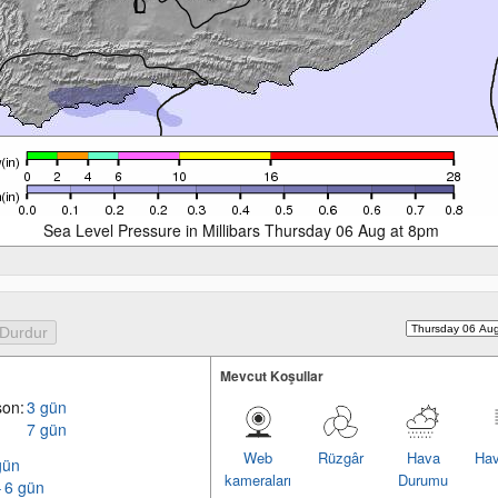
Sea Level Pressure in Millibars Thursday 06 Aug at 8pm
Mevcut Koşullar
son:
3 gün
7 gün
Web
Rüzgâr
Hava
Hav
gün
kameraları
Durumu
– 6 gün