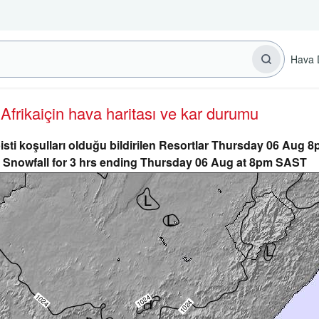
Hava 
 Afrika
için hava haritası ve kar durumu
pisti koşulları olduğu bildirilen Resortlar Thursday 06 Aug
Snowfall for 3 hrs ending Thursday 06 Aug at 8pm SAST