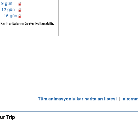
– 9 gün
– 12 gün
 – 16 gün
ar haritalarını üyeler kullanabilir.
Tüm animasyonlu kar haritaları listesi
|
alterna
ur Trip