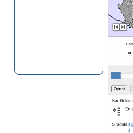
Kar Birikimi
En 
Sıradaki
3 
3 