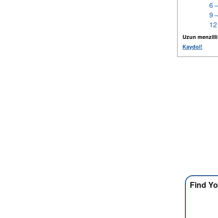
6 
9 
12
Uzun menzilli k
Kaydol!
Find Yo