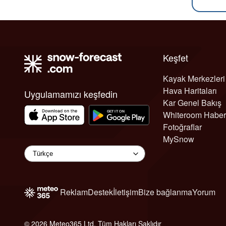
Keşfet
Kayak Merkezleri
Hava Haritaları
Uygulamamızı keşfedin
Kar Genel Bakış
Whiteroom Haber
Fotoğraflar
MySnow
Reklam
Destek
İletişim
Bize bağlanma
Yorum
© 2026 Meteo365 Ltd. Tüm Hakları Saklıdır
6