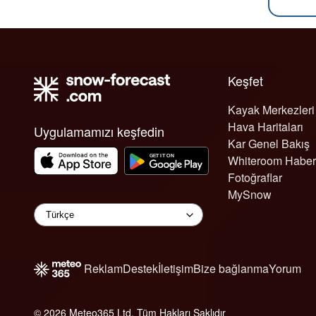
Keşfet
Kayak Merkezleri
Hava Haritaları
Uygulamamızı keşfedin
Kar Genel Bakış
Whiteroom Haber
Fotoğraflar
MySnow
Reklam
Destek
İletişim
Bize bağlanma
Yorum
© 2026 Meteo365 Ltd. Tüm Hakları Saklıdır
6