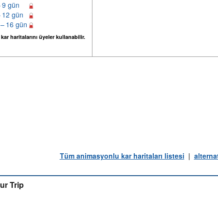
– 9 gün
– 12 gün
 – 16 gün
ar haritalarını üyeler kullanabilir.
Tüm animasyonlu kar haritaları listesi
|
alterna
ur Trip