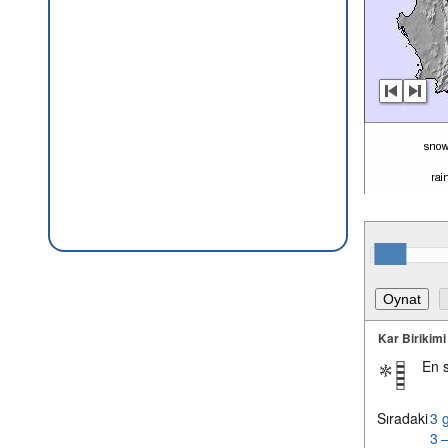
Kar Birikimi
En 
Sıradaki
3 
3 