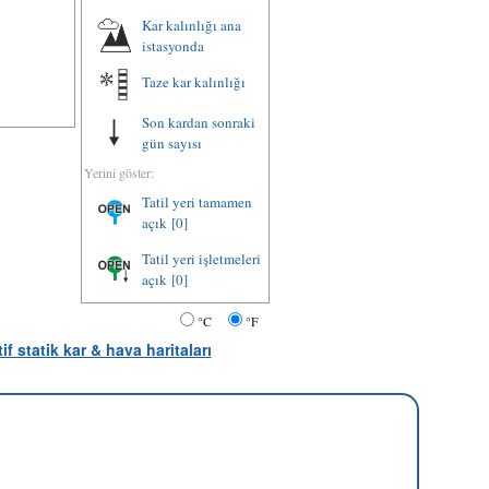
Kar kalınlığı ana
istasyonda
Taze kar kalınlığı
Son kardan sonraki
gün sayısı
Yerini göster:
Tatil yeri tamamen
açık
[0]
Tatil yeri işletmeleri
açık
[0]
°C
°F
tif statik kar & hava haritaları