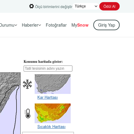
Ödül Al
Ölçü birimlerini değiştir
Durumu
Haberler
Fotoğraflar
My
Snow
Giriş Yap
Konumu haritada göster:
Kar Haritası
Sıcaklık Haritası