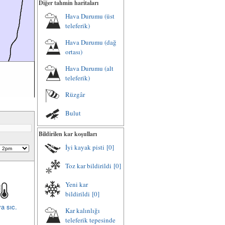
Diğer tahmin haritaları
Hava Durumu (üst
teleferik)
Hava Durumu (dağ
ortası)
Hava Durumu (alt
teleferik)
Rüzgâr
Bulut
Bildirilen kar koşulları
İyi kayak pisti
[0]
Toz kar bildirildi
[0]
Yeni kar
bildirildi
[0]
a sıc.
Kar kalınlığı
teleferik tepesinde