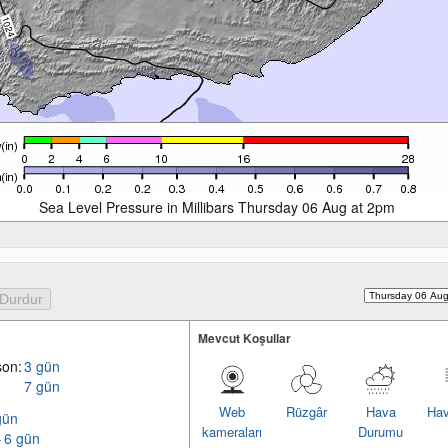
Sea Level Pressure in Millibars Thursday 06 Aug at 2pm
Mevcut Koşullar
son:
3 gün
7 gün
Web
Rüzgâr
Hava
Hav
gün
kameraları
Durumu
– 6 gün