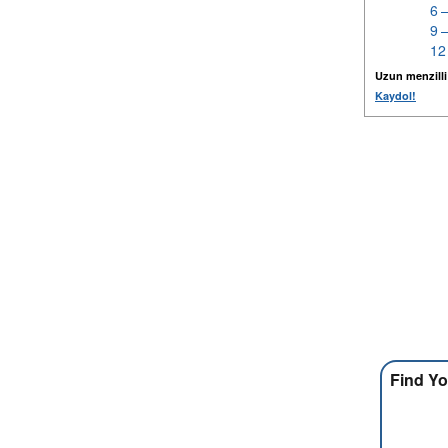
6 
9 
12
Uzun menzilli k
Kaydol!
Find Yo