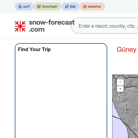
Güney
Find Your Trip
+
-