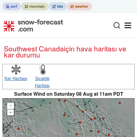
Southwest Canada
için hava haritası ve
kar durumu
Kar Haritası
Sıcaklık
Haritası
Surface Wind on Saturday 08 Aug at 11am PDT
+
-