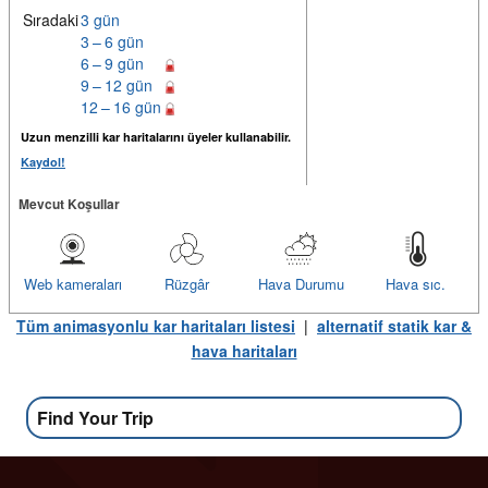
Sıradaki
3 gün
3 – 6 gün
6 – 9 gün
9 – 12 gün
12 – 16 gün
Uzun menzilli kar haritalarını üyeler kullanabilir.
Kaydol!
Mevcut Koşullar
Web kameraları
Rüzgâr
Hava Durumu
Hava sıc.
Tüm animasyonlu kar haritaları listesi
|
alternatif statik kar &
hava haritaları
Find Your Trip