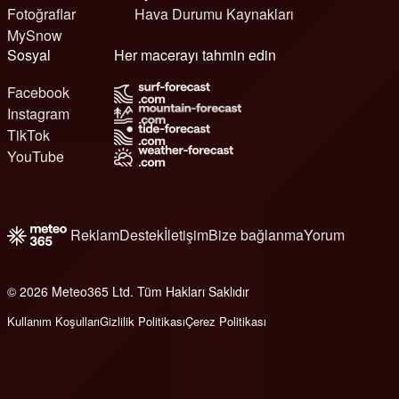
Fotoğraflar
Hava Durumu Kaynakları
MySnow
Sosyal
Her macerayı tahmin edin
Facebook
Instagram
TikTok
YouTube
Reklam
Destek
İletişim
Bize bağlanma
Yorum
© 2026 Meteo365 Ltd. Tüm Hakları Saklıdır
6
Kullanım Koşulları
Gizlilik Politikası
Çerez Politikası