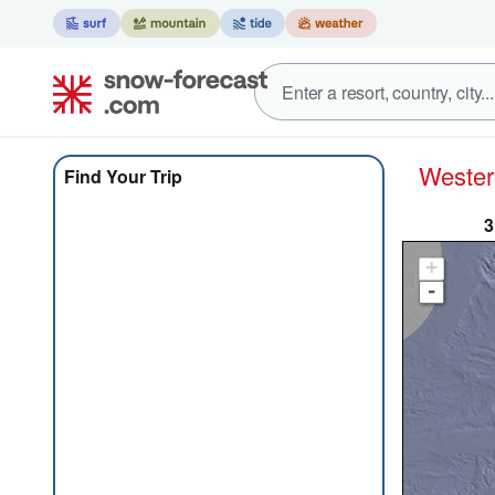
Weste
Find Your Trip
3
+
-