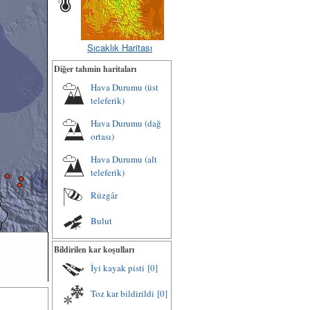
Sıcaklık Haritası
Diğer tahmin haritaları
Hava Durumu (üst
teleferik)
Hava Durumu (dağ
ortası)
Hava Durumu (alt
teleferik)
Rüzgâr
Bulut
Bildirilen kar koşulları
İyi kayak pisti
[0]
Toz kar bildirildi
[0]