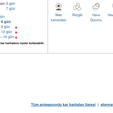
son:
3 gün
7 gün
Web
Rüzgâr
Hava
Hav
gün
kameraları
Durumu
– 6 gün
– 9 gün
– 12 gün
 – 16 gün
ar haritalarını üyeler kullanabilir.
Tüm animasyonlu kar haritaları listesi
|
alterna