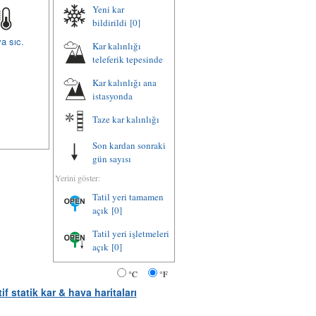
Yeni kar
bildirildi
[0]
a sıc.
Kar kalınlığı
teleferik tepesinde
Kar kalınlığı ana
istasyonda
Taze kar kalınlığı
Son kardan sonraki
gün sayısı
Yerini göster:
Tatil yeri tamamen
açık
[0]
Tatil yeri işletmeleri
açık
[0]
°C
°F
tif statik kar & hava haritaları