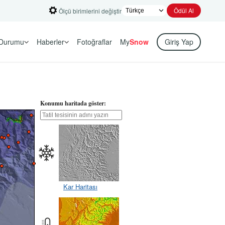
Ödül Al
Ölçü birimlerini değiştir
Durumu
Haberler
Fotoğraflar
My
Snow
Giriş Yap
Konumu haritada göster:
Kar Haritası