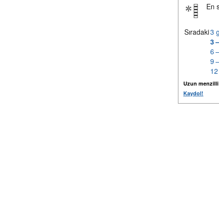
En 
Sıradaki
3 
3 
6 
9 
12
Uzun menzilli k
Kaydol!