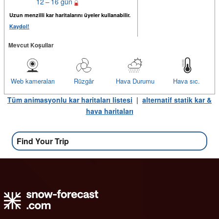
12 – 16 gün
Uzun menzilli kar haritalarını üyeler kullanabilir.
Kaydol!
Mevcut Koşullar
Web kameraları
Rüzgâr
Hava Durumu
Hava sıc.
Tüm animasyonlu kar haritaları listesi
|
alternatif statik kar &
hava haritaları
Find Your Trip