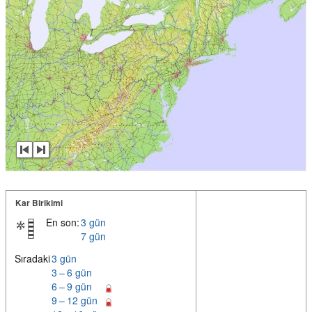
Kar Birikimi
En son:
3 gün
7 gün
Sıradaki
3 gün
3 – 6 gün
6 – 9 gün
9 – 12 gün