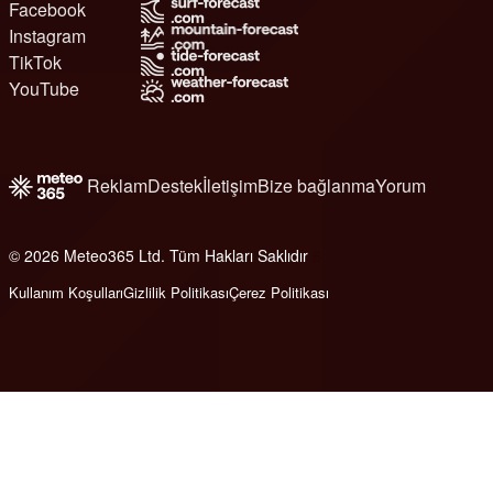
Facebook
Instagram
TikTok
YouTube
Reklam
Destek
İletişim
Bize bağlanma
Yorum
© 2026 Meteo365 Ltd. Tüm Hakları Saklıdır
6
Kullanım Koşulları
Gizlilik Politikası
Çerez Politikası