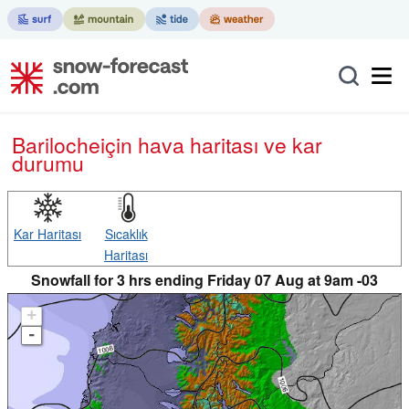
Bariloche
için hava haritası ve kar
durumu
Kar Haritası
Sıcaklık
Haritası
Snowfall for 3 hrs ending Friday 07 Aug at 9am -03
+
-