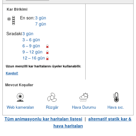
Kar Birikimi
En son:
3 gün
7 gün
Sıradaki
3 gün
3 – 6 gün
6 – 9 gün
9 – 12 gün
12 – 16 gün
Uzun menzilli kar haritalarını üyeler kullanabilir.
Kaydol!
Mevcut Koşullar
Web kameraları
Rüzgâr
Hava Durumu
Hava sıc.
Tüm animasyonlu kar haritaları listesi
|
alternatif statik kar &
hava haritaları