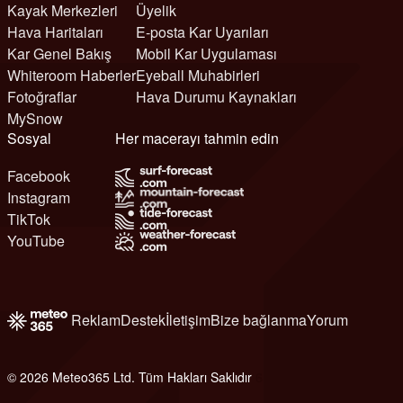
Kayak Merkezleri
Üyelik
Hava Haritaları
E-posta Kar Uyarıları
Kar Genel Bakış
Mobil Kar Uygulaması
Whiteroom Haberler
Eyeball Muhabirleri
Fotoğraflar
Hava Durumu Kaynakları
MySnow
Sosyal
Her macerayı tahmin edin
Facebook
Instagram
TikTok
YouTube
Reklam
Destek
İletişim
Bize bağlanma
Yorum
© 2026 Meteo365 Ltd. Tüm Hakları Saklıdır
6