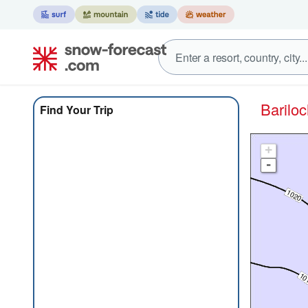
Barilo
Find Your Trip
+
-