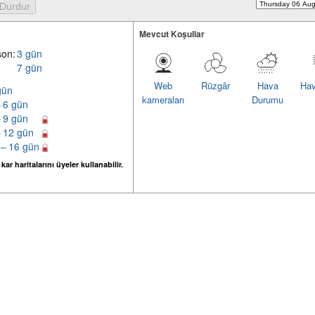
Mevcut Koşullar
son:
3 gün
7 gün
Web
Rüzgâr
Hava
Hav
gün
kameraları
Durumu
– 6 gün
– 9 gün
– 12 gün
 – 16 gün
ar haritalarını üyeler kullanabilir.