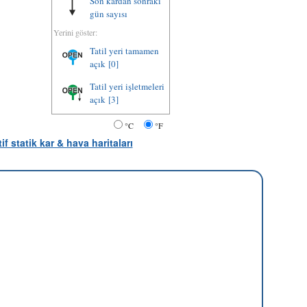
Son kardan sonraki
gün sayısı
Yerini göster:
Tatil yeri tamamen
açık
[0]
Tatil yeri işletmeleri
açık
[3]
°C
°F
tif statik kar & hava haritaları