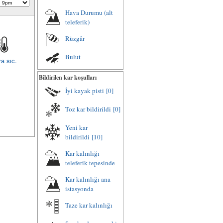
Hava Durumu (alt
teleferik)
Rüzgâr
Bulut
a sıc.
Bildirilen kar koşulları
İyi kayak pisti
[0]
Toz kar bildirildi
[0]
Yeni kar
bildirildi
[10]
Kar kalınlığı
teleferik tepesinde
Kar kalınlığı ana
istasyonda
Taze kar kalınlığı