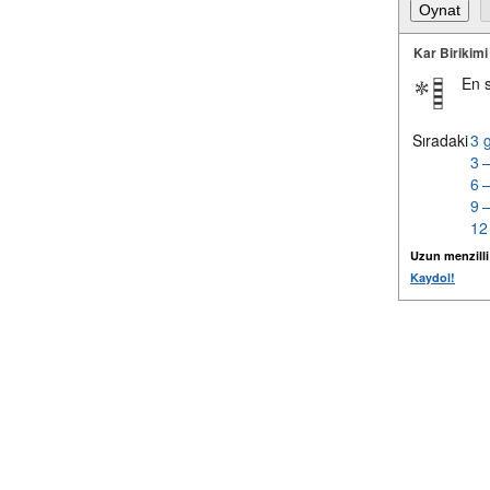
Kar Birikimi
En 
Sıradaki
3 
3 
6 
9 
12
Uzun menzilli k
Kaydol!