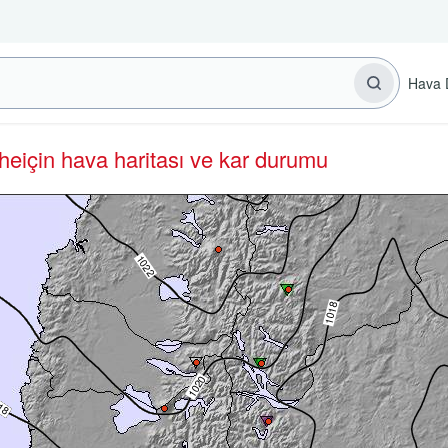
Hava 
che
için hava haritası ve kar durumu