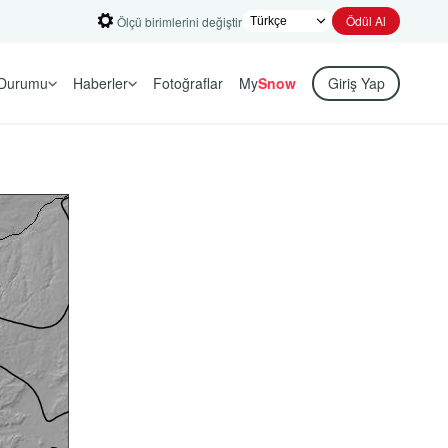
Ödül Al
Ölçü birimlerini değiştir
Durumu
Haberler
Fotoğraflar
My
Snow
Giriş Yap