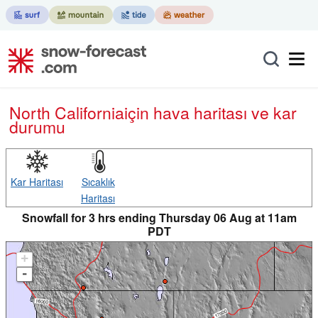
North California
için hava haritası ve kar
durumu
Kar Haritası
Sıcaklık
Haritası
Snowfall for 3 hrs ending Thursday 06 Aug at 11am
PDT
+
-