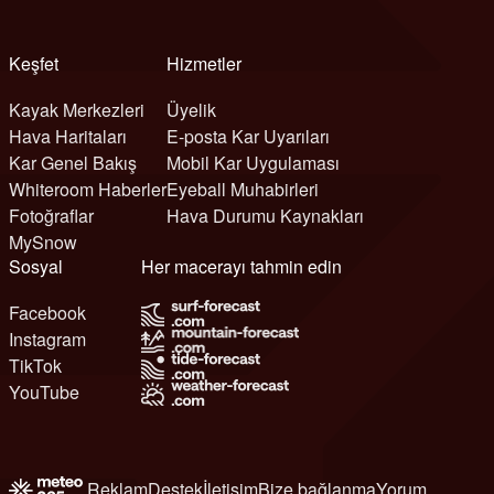
Keşfet
Hizmetler
Kayak Merkezleri
Üyelik
Hava Haritaları
E-posta Kar Uyarıları
Kar Genel Bakış
Mobil Kar Uygulaması
Whiteroom Haberler
Eyeball Muhabirleri
Fotoğraflar
Hava Durumu Kaynakları
MySnow
Sosyal
Her macerayı tahmin edin
Facebook
Instagram
TikTok
YouTube
Reklam
Destek
İletişim
Bize bağlanma
Yorum