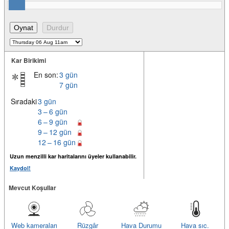
Kar Birikimi
En son:
3 gün
7 gün
Sıradaki
3 gün
3 – 6 gün
6 – 9 gün
9 – 12 gün
12 – 16 gün
Uzun menzilli kar haritalarını üyeler kullanabilir.
Kaydol!
Mevcut Koşullar
Web kameraları
Rüzgâr
Hava Durumu
Hava sıc.