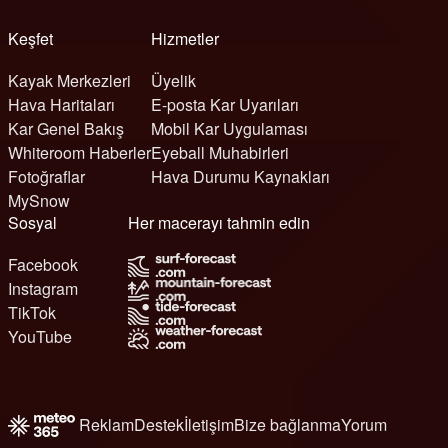
Keşfet
Hizmetler
Kayak Merkezleri
Üyelik
Hava Haritaları
E-posta Kar Uyarıları
Kar Genel Bakış
Mobil Kar Uygulaması
Whiteroom Haberler
Eyeball Muhabirleri
Fotoğraflar
Hava Durumu Kaynakları
MySnow
Sosyal
Her macerayı tahmin edin
Facebook
Instagram
TikTok
YouTube
Reklam
Destek
İletişim
Bize bağlanma
Yorum