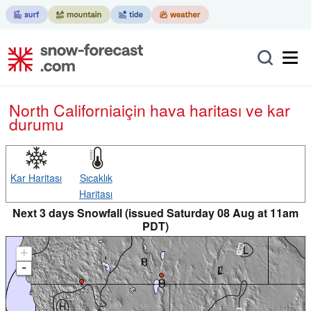
North California
için hava haritası ve kar
durumu
Kar Haritası
Sıcaklık
Haritası
Next 3 days Snowfall (issued Saturday 08 Aug at 11am
PDT)
+
-