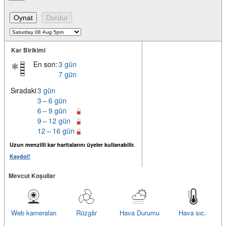
Kar Birikimi
En son:
3 gün
7 gün
Sıradaki
3 gün
3 – 6 gün
6 – 9 gün
9 – 12 gün
12 – 16 gün
Uzun menzilli kar haritalarını üyeler kullanabilir.
Kaydol!
Mevcut Koşullar
Web kameraları
Rüzgâr
Hava Durumu
Hava sıc.