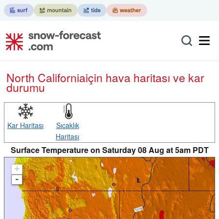
North California
için hava haritası ve kar
durumu
Kar Haritası
Sıcaklık
Haritası
Surface Temperature on Saturday 08 Aug at 5am PDT
+
-