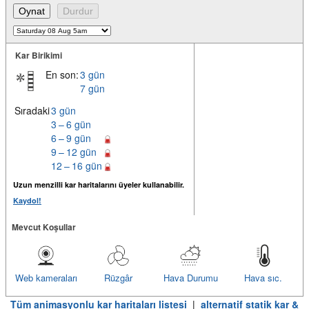
Kar Birikimi
En son:
3 gün
7 gün
Sıradaki
3 gün
3 – 6 gün
6 – 9 gün
9 – 12 gün
12 – 16 gün
Uzun menzilli kar haritalarını üyeler kullanabilir.
Kaydol!
Mevcut Koşullar
Web kameraları
Rüzgâr
Hava Durumu
Hava sıc.
Tüm animasyonlu kar haritaları listesi
|
alternatif statik kar &