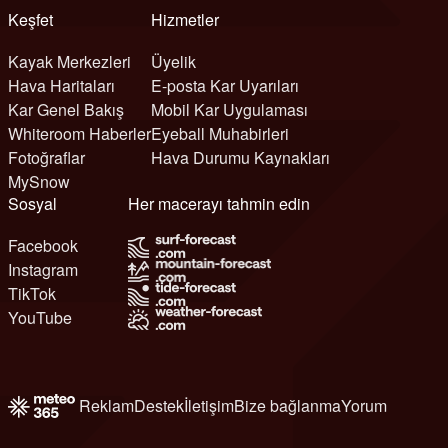
Keşfet
Hizmetler
Kayak Merkezleri
Üyelik
Hava Haritaları
E-posta Kar Uyarıları
Kar Genel Bakış
Mobil Kar Uygulaması
Whiteroom Haberler
Eyeball Muhabirleri
Fotoğraflar
Hava Durumu Kaynakları
MySnow
Sosyal
Her macerayı tahmin edin
Facebook
Instagram
TikTok
YouTube
Reklam
Destek
İletişim
Bize bağlanma
Yorum