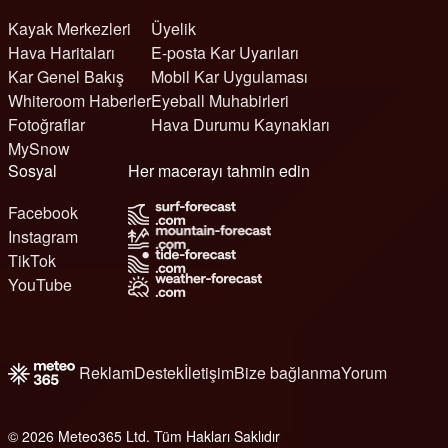
Kayak Merkezleri
Üyelik
Hava Haritaları
E-posta Kar Uyarıları
Kar Genel Bakış
Mobil Kar Uygulaması
Whiteroom Haberler
Eyeball Muhabirleri
Fotoğraflar
Hava Durumu Kaynakları
MySnow
Sosyal
Her macerayı tahmin edin
Facebook
Instagram
TikTok
YouTube
Reklam
Destek
İletişim
Bize bağlanma
Yorum
© 2026 Meteo365 Ltd. Tüm Hakları Saklıdır
6