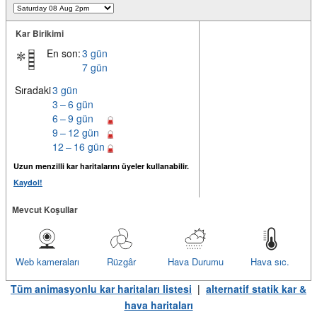
Kar Birikimi
En son:
3 gün
7 gün
Sıradaki
3 gün
3 – 6 gün
6 – 9 gün
9 – 12 gün
12 – 16 gün
Uzun menzilli kar haritalarını üyeler kullanabilir.
Kaydol!
Mevcut Koşullar
Web kameraları
Rüzgâr
Hava Durumu
Hava sıc.
Tüm animasyonlu kar haritaları listesi
|
alternatif statik kar &
hava haritaları