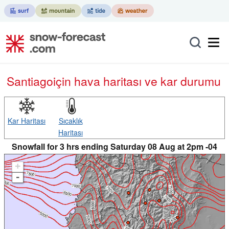
Santiago
için hava haritası ve kar durumu
Kar Haritası
Sıcaklık
Haritası
Snowfall for 3 hrs ending Saturday 08 Aug at 2pm -04
+
-