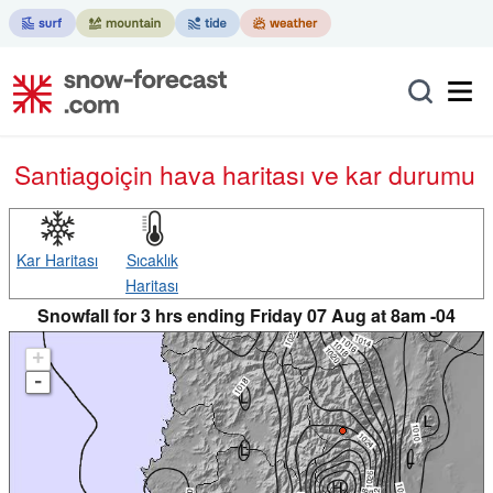
Santiago
için hava haritası ve kar durumu
Kar Haritası
Sıcaklık
Haritası
Snowfall for 3 hrs ending Friday 07 Aug at 8am -04
+
-