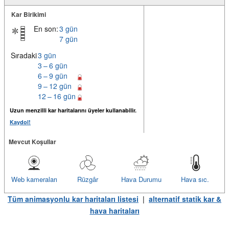
Kar Birikimi
En son:
3 gün
7 gün
Sıradaki
3 gün
3 – 6 gün
6 – 9 gün
9 – 12 gün
12 – 16 gün
Uzun menzilli kar haritalarını üyeler kullanabilir.
Kaydol!
Mevcut Koşullar
Web kameraları
Rüzgâr
Hava Durumu
Hava sıc.
Tüm animasyonlu kar haritaları listesi
|
alternatif statik kar &
hava haritaları