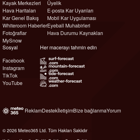
Kayak Merkezleri
Üyelik
Hava Haritaları
E-posta Kar Uyarıları
Kar Genel Bakış
Mobil Kar Uygulaması
Whiteroom Haberler
Eyeball Muhabirleri
Fotoğraflar
Hava Durumu Kaynakları
MySnow
Sosyal
Her macerayı tahmin edin
Facebook
Instagram
TikTok
YouTube
Reklam
Destek
İletişim
Bize bağlanma
Yorum
© 2026 Meteo365 Ltd. Tüm Hakları Saklıdır
6