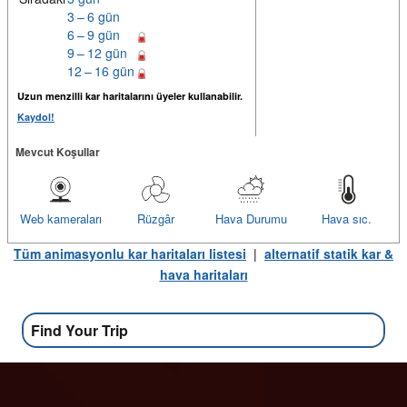
3 – 6 gün
6 – 9 gün
9 – 12 gün
12 – 16 gün
Uzun menzilli kar haritalarını üyeler kullanabilir.
Kaydol!
Mevcut Koşullar
Web kameraları
Rüzgâr
Hava Durumu
Hava sıc.
Tüm animasyonlu kar haritaları listesi
|
alternatif statik kar &
hava haritaları
Find Your Trip