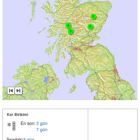
0
0
0
0
Kar Birikimi
En son:
3 gün
7 gün
Sıradaki
3 gün