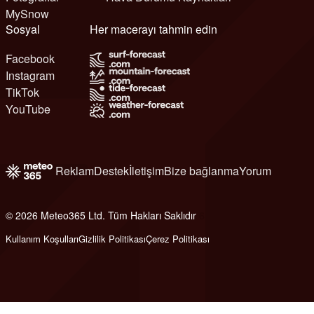
MySnow
Sosyal
Her macerayı tahmin edin
Facebook
Instagram
TikTok
YouTube
Reklam
Destek
İletişim
Bize bağlanma
Yorum
© 2026 Meteo365 Ltd. Tüm Hakları Saklıdır
6
Kullanım Koşulları
Gizlilik Politikası
Çerez Politikası