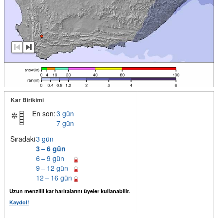
Kar Birikimi
En son:
3 gün
7 gün
Sıradaki
3 gün
3 – 6 gün
6 – 9 gün
9 – 12 gün
12 – 16 gün
Uzun menzilli kar haritalarını üyeler kullanabilir.
Kaydol!