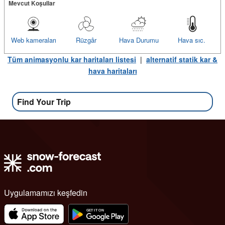
Mevcut Koşullar
Web kameraları
Rüzgâr
Hava Durumu
Hava sıc.
Tüm animasyonlu kar haritaları listesi
|
alternatif statik kar &
hava haritaları
Find Your Trip
Uygulamamızı keşfedin