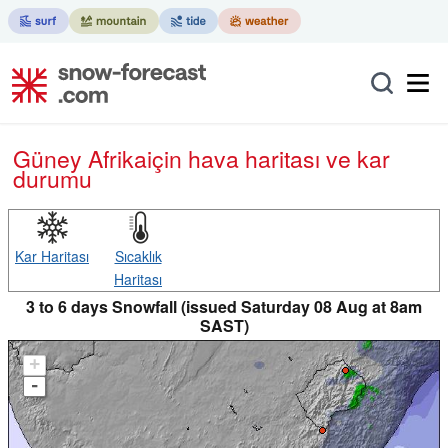
Güney Afrika
için hava haritası ve kar
durumu
Kar Haritası
Sıcaklık
Haritası
3 to 6 days Snowfall (issued Saturday 08 Aug at 8am
SAST)
+
-