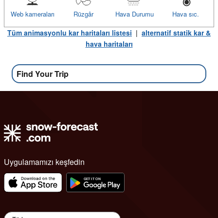
Web kameraları
Rüzgâr
Hava Durumu
Hava sıc.
Tüm animasyonlu kar haritaları listesi
|
alternatif statik kar &
hava haritaları
Find Your Trip
Uygulamamızı keşfedin