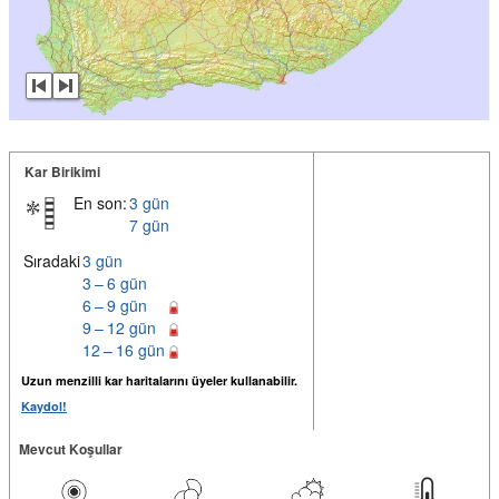
Kar Birikimi
En son:
3 gün
7 gün
Sıradaki
3 gün
3 – 6 gün
6 – 9 gün
9 – 12 gün
12 – 16 gün
Uzun menzilli kar haritalarını üyeler kullanabilir.
Kaydol!
Mevcut Koşullar