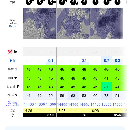
mph
5
5
5
5
5
5
5
5
5
0
Kar
haritası
Daha
in
—
—
—
—
—
—
—
—
—
0.1
0.1
0.7
0.3
—
—
—
—
—
in
46
48
48
46
48
48
48
48
46
4
max
°
F
46
48
45
46
48
46
48
41
45
4
min
°
F
46
46
43
46
45
46
46
37
41
4
chill
°
F
46
60
52
59
63
53
60
73
51
6
Nem
%
Donma
14400
14800
14600
14400
14900
14800
14400
13300
14600
141
seviyesi
ft
6:26
—
—
6:26
—
—
6:28
—
—
6:
—
—
8:50
—
—
8:49
—
—
8:46