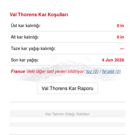
Val Thorens Kar Koşulları
Üst kar kalınlığı:
0
in
Alt kar kalınlığı:
0
in
Taze kar yağışı kalınlığı:
—
Son kar yağışı:
4 Jun 2026
France
'deki diğer tatil yerleri bildiriyor:
toz (0)
/
Iyi pist (0)
Val Thorens Kar Raporu
Kar Tahmin Ortağı Teklifleri