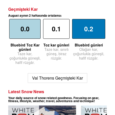
Geçmişteki Kar
August ayının 2 haftasında ortalama:
0.0
0.1
0.2
Bluebird Toz Kar
Toz kar günleri
Bluebird günleri
günleri
Taze kar, sınırlı
Olağan kar,
Taze kar,
güneş, biraz
çoğunlukla güneşli,
çoğunlukla güneşli,
rüzgâr.
hafif rüzgâr.
hafif rüzgâr.
Val Thorens Geçmişteki Kar