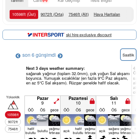
Tahmin
Canlı
Kar Geçmişi
Tesis Bilgisi
10598
ft
(Üst)
9072
ft
(Orta)
7546
ft
(Alt)
Hava Haritaları
ski hire exclusive discount
son 6 gün
şimdi
Saatlik
Next 3 days weather summary:
4 v
Öz
sağanak yağmur (toplam 32.0mm), çok yoğun Sal akşamı
boyunca. Yumuşak sıcaklıklar (en fazla 9°C Paz akşamı,
sa
en az 5°C Sal akşamı). Rüzgar genelde hafif olacak.
ak
akş
ola
Yükseklik
Pazar
Pazartesi
Salı
9
10
11
ÖÖ
ÖS
gece
ÖÖ
ÖS
gece
ÖÖ
ÖS
gece
Ö
10598
ft
9072
ft
hafif
yağmur
hafif
yağmur
sağanak
yağmur
haf
7546
ft
bulu­tlu
açık
açık
bulutlu
fırtınası
bulutlu
fırtınası
yağmur
fırtınası
bulu