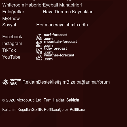
Whiteroom Haberler
Eyeball Muhabirleri
Fotoğraflar
Hava Durumu Kaynakları
MySnow
Sosyal
Her macerayı tahmin edin
Facebook
Instagram
TikTok
YouTube
Reklam
Destek
İletişim
Bize bağlanma
Yorum
© 2026 Meteo365 Ltd. Tüm Hakları Saklıdır
6
Kullanım Koşulları
Gizlilik Politikası
Çerez Politikası