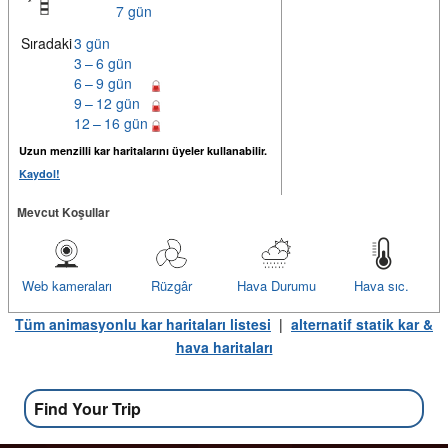
7 gün
Sıradaki
3 gün
3 – 6 gün
6 – 9 gün
9 – 12 gün
12 – 16 gün
Uzun menzilli kar haritalarını üyeler kullanabilir.
Kaydol!
Mevcut Koşullar
Web kameraları
Rüzgâr
Hava Durumu
Hava sıc.
Tüm animasyonlu kar haritaları listesi
|
alternatif statik kar &
hava haritaları
Find Your Trip