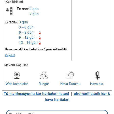
Kar Birikimi
En son:
3 gün
7 gün
Sıradaki
3 gün
3 – 6 gün
6 – 9 gün
9 – 12 gün
12 – 16 gün
Uzun menzilli kar haritalarını üyeler kullanabilir.
Kaydol!
Mevcut Koşullar
Web kameraları
Rüzgâr
Hava Durumu
Hava sıc.
Tüm animasyonlu kar haritaları listesi
|
alternatif statik kar &
hava haritaları