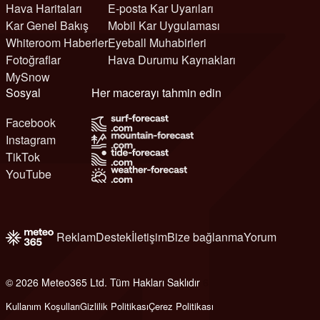
Hava Haritaları
E-posta Kar Uyarıları
Kar Genel Bakış
Mobil Kar Uygulaması
Whiteroom Haberler
Eyeball Muhabirleri
Fotoğraflar
Hava Durumu Kaynakları
MySnow
Sosyal
Her macerayı tahmin edin
Facebook
Instagram
TikTok
YouTube
Reklam
Destek
İletişim
Bize bağlanma
Yorum
© 2026 Meteo365 Ltd. Tüm Hakları Saklıdır
6
Kullanım Koşulları
Gizlilik Politikası
Çerez Politikası