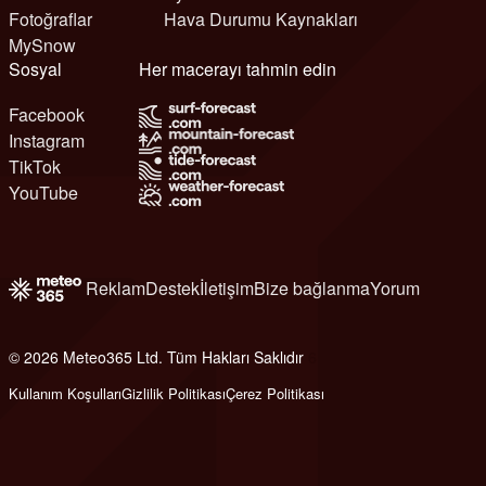
Fotoğraflar
Hava Durumu Kaynakları
MySnow
Sosyal
Her macerayı tahmin edin
Facebook
Instagram
TikTok
YouTube
Reklam
Destek
İletişim
Bize bağlanma
Yorum
© 2026 Meteo365 Ltd. Tüm Hakları Saklıdır
6
Kullanım Koşulları
Gizlilik Politikası
Çerez Politikası