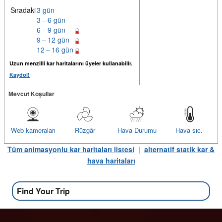
Sıradaki
3 gün
3 – 6 gün
6 – 9 gün
9 – 12 gün
12 – 16 gün
Uzun menzilli kar haritalarını üyeler kullanabilir.
Kaydol!
Mevcut Koşullar
Web kameraları
Rüzgâr
Hava Durumu
Hava sıc.
Tüm animasyonlu kar haritaları listesi
|
alternatif statik kar &
hava haritaları
Find Your Trip