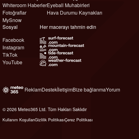
Whiteroom Haberler
Eyeball Muhabirleri
Fotoğraflar
Hava Durumu Kaynakları
MySnow
Sosyal
Her macerayı tahmin edin
Facebook
Instagram
TikTok
YouTube
Reklam
Destek
İletişim
Bize bağlanma
Yorum
© 2026 Meteo365 Ltd. Tüm Hakları Saklıdır
6
Kullanım Koşulları
Gizlilik Politikası
Çerez Politikası