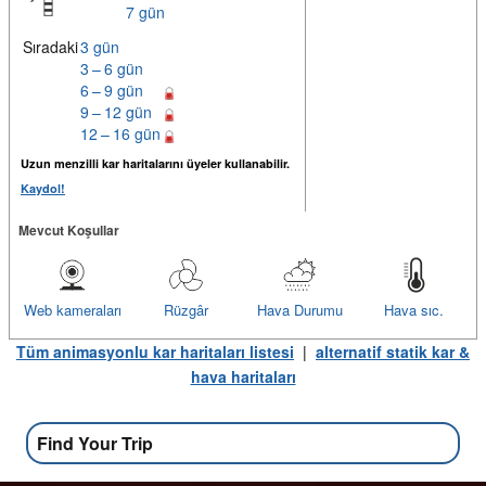
7 gün
Sıradaki
3 gün
3 – 6 gün
6 – 9 gün
9 – 12 gün
12 – 16 gün
Uzun menzilli kar haritalarını üyeler kullanabilir.
Kaydol!
Mevcut Koşullar
Web kameraları
Rüzgâr
Hava Durumu
Hava sıc.
Tüm animasyonlu kar haritaları listesi
|
alternatif statik kar &
hava haritaları
Find Your Trip