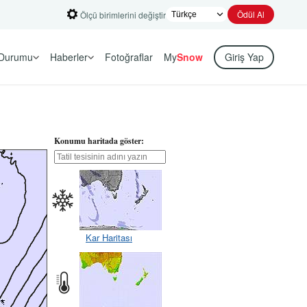
Ödül Al
Ölçü birimlerini değiştir
Durumu
Haberler
Fotoğraflar
My
Snow
Giriş Yap
Konumu haritada göster:
Kar Haritası