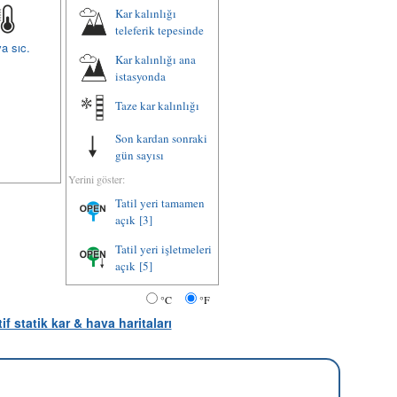
Kar kalınlığı
teleferik tepesinde
a sıc.
Kar kalınlığı ana
istasyonda
Taze kar kalınlığı
Son kardan sonraki
gün sayısı
Yerini göster:
Tatil yeri tamamen
açık
[3]
Tatil yeri işletmeleri
açık
[5]
°C
°F
tif statik kar & hava haritaları