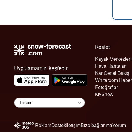
Keşfet
Kayak Merkezleri
Hava Haritaları
Uygulamamızı keşfedin
Kar Genel Bakış
Whiteroom Haber
Fotoğraflar
MySnow
Reklam
Destek
İletişim
Bize bağlanma
Yorum