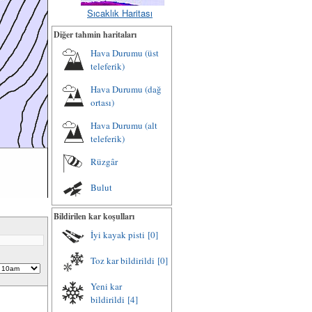
Sıcaklık Haritası
Diğer tahmin haritaları
Hava Durumu (üst
teleferik)
Hava Durumu (dağ
ortası)
Hava Durumu (alt
teleferik)
Rüzgâr
Bulut
Bildirilen kar koşulları
İyi kayak pisti
[0]
Toz kar bildirildi
[0]
Yeni kar
bildirildi
[4]