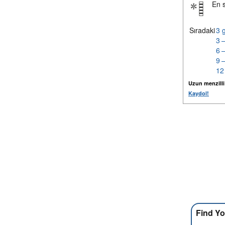
En 
Sıradaki
3 
3 
6 
9 
12
Uzun menzilli k
Kaydol!
Find Yo