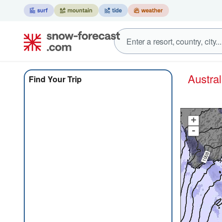
Austra
Find Your Trip
+
-