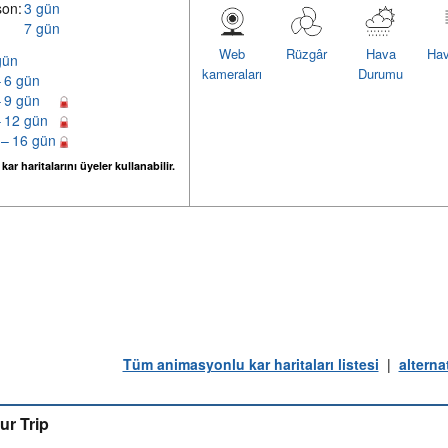
son:
3 gün
7 gün
Web
Rüzgâr
Hava
Hav
gün
kameraları
Durumu
– 6 gün
– 9 gün
– 12 gün
 – 16 gün
ar haritalarını üyeler kullanabilir.
Tüm animasyonlu kar haritaları listesi
|
alterna
ur Trip