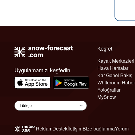
Keşfet
Kayak Merkezleri
Hava Haritaları
Uygulamamızı keşfedin
Kar Genel Bakış
Whiteroom Haber
Fotoğraflar
MySnow
Reklam
Destek
İletişim
Bize bağlanma
Yorum