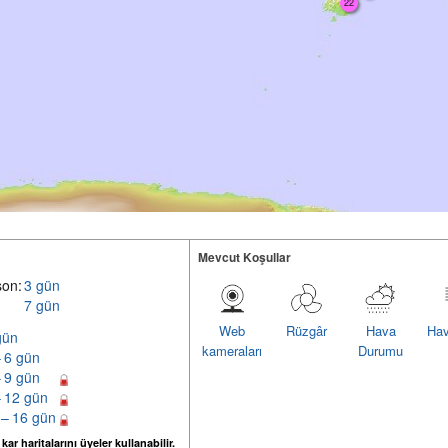
22
Mevcut Koşullar
son:
3 gün
7 gün
Web
Rüzgâr
Hava
Hav
gün
kameraları
Durumu
– 6 gün
– 9 gün
– 12 gün
 – 16 gün
ar haritalarını üyeler kullanabilir.