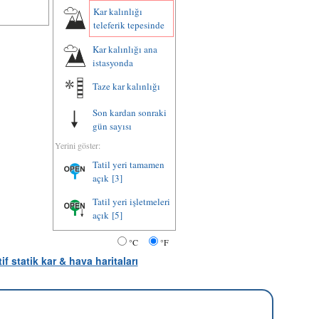
Kar kalınlığı
teleferik tepesinde
Kar kalınlığı ana
istasyonda
Taze kar kalınlığı
Son kardan sonraki
gün sayısı
Yerini göster:
Tatil yeri tamamen
açık
[3]
Tatil yeri işletmeleri
açık
[5]
°C
°F
tif statik kar & hava haritaları