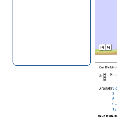
Kar Birikimi
En 
Sıradaki
3 
3 
6 
9 
12
Uzun menzilli k