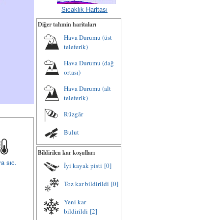
Sıcaklık Haritası
Diğer tahmin haritaları
Hava Durumu (üst
teleferik)
Hava Durumu (dağ
ortası)
Hava Durumu (alt
teleferik)
Rüzgâr
Bulut
Bildirilen kar koşulları
a sıc.
İyi kayak pisti
[0]
Toz kar bildirildi
[0]
Yeni kar
bildirildi
[2]