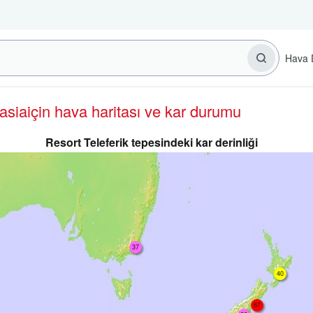
Hava 
lasia
için hava haritası ve kar durumu
Resort Teleferik tepesindeki kar derinliği
37
40
67