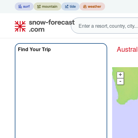
Austra
Find Your Trip
+
-