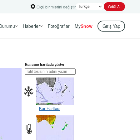
Ödül Al
Ölçü birimlerini değiştir
Durumu
Haberler
Fotoğraflar
My
Snow
Giriş Yap
Konumu haritada göster:
Kar Haritası