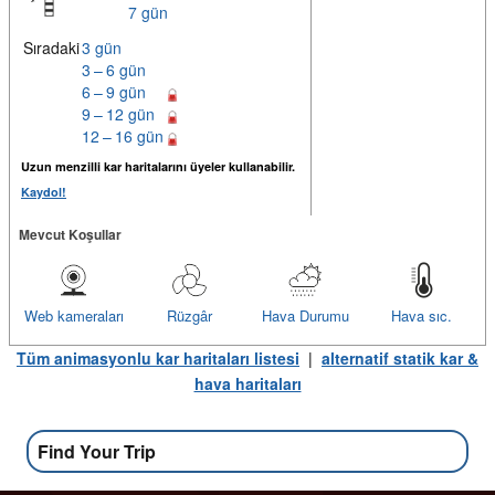
7 gün
Sıradaki
3 gün
3 – 6 gün
6 – 9 gün
9 – 12 gün
12 – 16 gün
Uzun menzilli kar haritalarını üyeler kullanabilir.
Kaydol!
Mevcut Koşullar
Web kameraları
Rüzgâr
Hava Durumu
Hava sıc.
Tüm animasyonlu kar haritaları listesi
|
alternatif statik kar &
hava haritaları
Find Your Trip