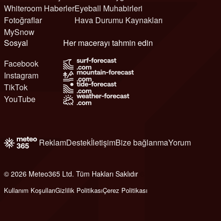
Whiteroom Haberler
Eyeball Muhabirleri
Fotoğraflar
Hava Durumu Kaynakları
MySnow
Sosyal
Her macerayı tahmin edin
Facebook
Instagram
TikTok
YouTube
Reklam
Destek
İletişim
Bize bağlanma
Yorum
© 2026 Meteo365 Ltd. Tüm Hakları Saklıdır
6
Kullanım Koşulları
Gizlilik Politikası
Çerez Politikası