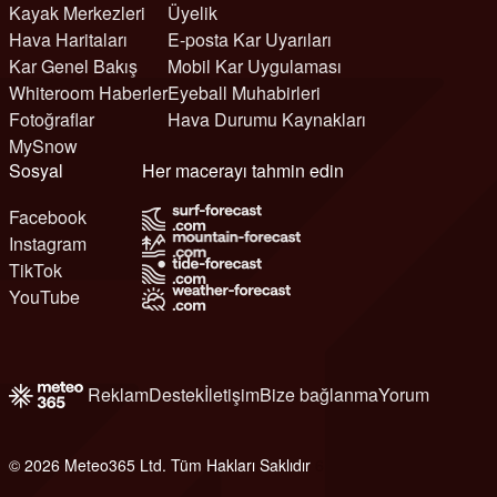
Kayak Merkezleri
Üyelik
Hava Haritaları
E-posta Kar Uyarıları
Kar Genel Bakış
Mobil Kar Uygulaması
Whiteroom Haberler
Eyeball Muhabirleri
Fotoğraflar
Hava Durumu Kaynakları
MySnow
Sosyal
Her macerayı tahmin edin
Facebook
Instagram
TikTok
YouTube
Reklam
Destek
İletişim
Bize bağlanma
Yorum
© 2026 Meteo365 Ltd. Tüm Hakları Saklıdır
6