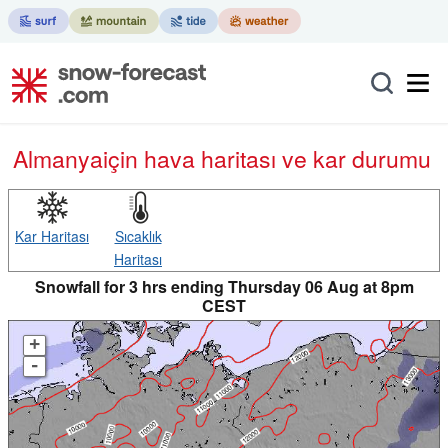
Almanya
için hava haritası ve kar durumu
Kar Haritası
Sıcaklık
Haritası
Snowfall for 3 hrs ending Thursday 06 Aug at 8pm
CEST
+
-