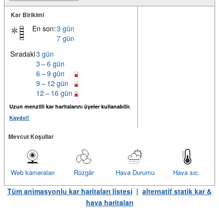
Kar Birikimi
En son:
3 gün
7 gün
Sıradaki
3 gün
3 – 6 gün
6 – 9 gün
9 – 12 gün
12 – 16 gün
Uzun menzilli kar haritalarını üyeler kullanabilir.
Kaydol!
Mevcut Koşullar
Web kameraları
Rüzgâr
Hava Durumu
Hava sıc.
Tüm animasyonlu kar haritaları listesi
|
alternatif statik kar &
hava haritaları