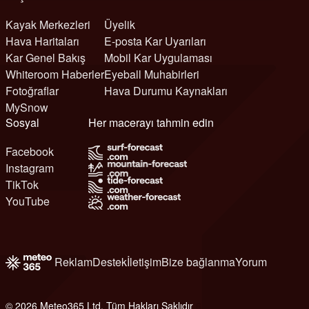
Kayak Merkezleri
Üyelik
Hava Haritaları
E-posta Kar Uyarıları
Kar Genel Bakış
Mobil Kar Uygulaması
Whiteroom Haberler
Eyeball Muhabirleri
Fotoğraflar
Hava Durumu Kaynakları
MySnow
Sosyal
Her macerayı tahmin edin
Facebook
Instagram
TikTok
YouTube
Reklam
Destek
İletişim
Bize bağlanma
Yorum
© 2026 Meteo365 Ltd. Tüm Hakları Saklıdır
6