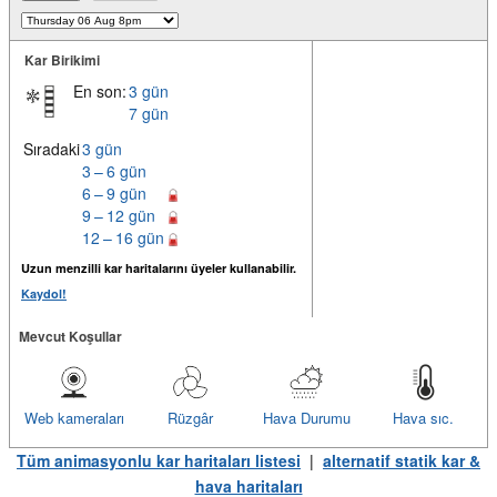
Kar Birikimi
En son:
3 gün
7 gün
Sıradaki
3 gün
3 – 6 gün
6 – 9 gün
9 – 12 gün
12 – 16 gün
Uzun menzilli kar haritalarını üyeler kullanabilir.
Kaydol!
Mevcut Koşullar
Web kameraları
Rüzgâr
Hava Durumu
Hava sıc.
Tüm animasyonlu kar haritaları listesi
|
alternatif statik kar &
hava haritaları