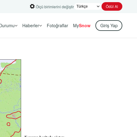
Ödül Al
Ölçü birimlerini değiştir
Durumu
Haberler
Fotoğraflar
My
Snow
Giriş Yap