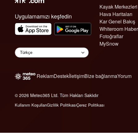
Kayak Merkezleri
Hava Haritaları
Uygulamamızı keşfedin
Kar Genel Bakış
Whiteroom Haber
Fotoğraflar
MySnow
Reklam
Destek
İletişim
Bize bağlanma
Yorum
© 2026 Meteo365 Ltd. Tüm Hakları Saklıdır
6
Kullanım Koşulları
Gizlilik Politikası
Çerez Politikası