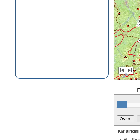
F
Kar Birikimi
En 