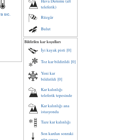
Hava Durumu (alt
teleferik)
a sıc.
Rüzgâr
Bulut
Bildirilen kar koşulları
İyi kayak pisti
[0]
Toz kar bildirildi
[0]
Yeni kar
bildirildi
[0]
Kar kalınlığı
teleferik tepesinde
Kar kalınlığı ana
istasyonda
Taze kar kalınlığı
Son kardan sonraki
gün sayısı