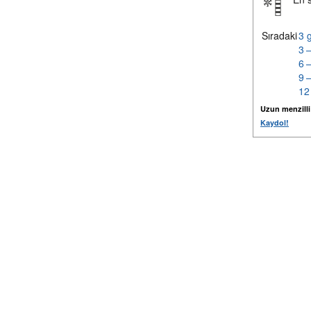
Sıradaki
3 
3 
6 
9 
12
Uzun menzilli k
Kaydol!