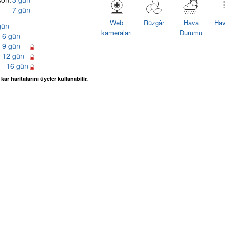
7 gün
Web
Rüzgâr
Hava
Hav
gün
kameraları
Durumu
– 6 gün
– 9 gün
– 12 gün
 – 16 gün
ar haritalarını üyeler kullanabilir.