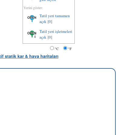
Yerini göster:
Tatil yeri tamamen
açık
[0]
Tatil yeri işletmeleri
açık
[0]
°C
°F
tif statik kar & hava haritaları