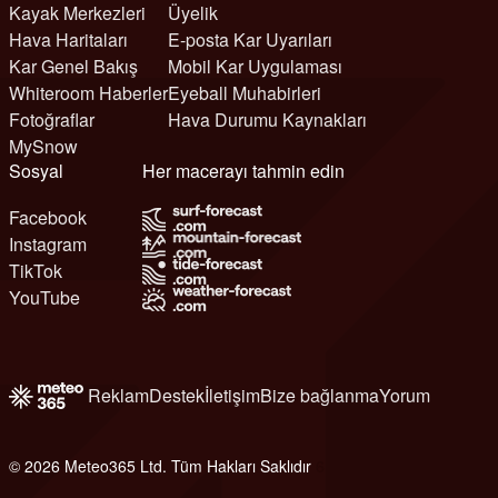
Kayak Merkezleri
Üyelik
Hava Haritaları
E-posta Kar Uyarıları
Kar Genel Bakış
Mobil Kar Uygulaması
Whiteroom Haberler
Eyeball Muhabirleri
Fotoğraflar
Hava Durumu Kaynakları
MySnow
Sosyal
Her macerayı tahmin edin
Facebook
Instagram
TikTok
YouTube
Reklam
Destek
İletişim
Bize bağlanma
Yorum
© 2026 Meteo365 Ltd. Tüm Hakları Saklıdır
6