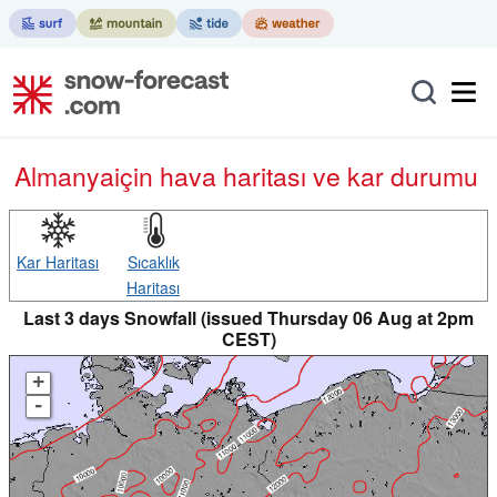
Almanya
için hava haritası ve kar durumu
Kar Haritası
Sıcaklık
Haritası
Last 3 days Snowfall (issued Thursday 06 Aug at 2pm
CEST)
+
-