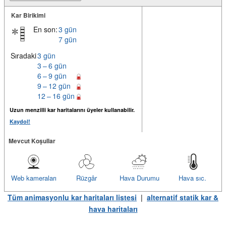
Kar Birikimi
En son:
3 gün
7 gün
Sıradaki
3 gün
3 – 6 gün
6 – 9 gün
9 – 12 gün
12 – 16 gün
Uzun menzilli kar haritalarını üyeler kullanabilir.
Kaydol!
Mevcut Koşullar
Web kameraları
Rüzgâr
Hava Durumu
Hava sıc.
Tüm animasyonlu kar haritaları listesi
|
alternatif statik kar &
hava haritaları