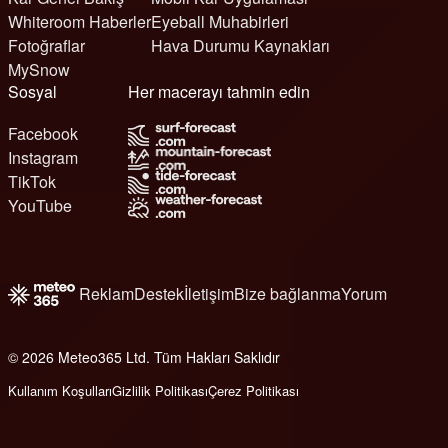
Whiteroom Haberler
Eyeball Muhabirleri
Fotoğraflar
Hava Durumu Kaynakları
MySnow
Sosyal
Her macerayı tahmin edin
Facebook
Instagram
TikTok
YouTube
Reklam
Destek
İletişim
Bize bağlanma
Yorum
© 2026 Meteo365 Ltd. Tüm Hakları Saklıdır
6
Kullanım Koşulları
Gizlilik Politikası
Çerez Politikası