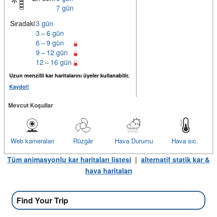
7 gün
Sıradaki
3 gün
3 – 6 gün
6 – 9 gün
9 – 12 gün
12 – 16 gün
Uzun menzilli kar haritalarını üyeler kullanabilir.
Kaydol!
Mevcut Koşullar
Web kameraları
Rüzgâr
Hava Durumu
Hava sıc.
Tüm animasyonlu kar haritaları listesi
|
alternatif statik kar &
hava haritaları
Find Your Trip