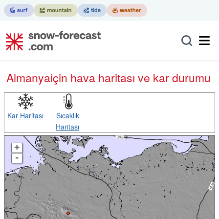
Almanya
için hava haritası ve kar durumu
Kar Haritası
Sıcaklık
Haritası
+
-