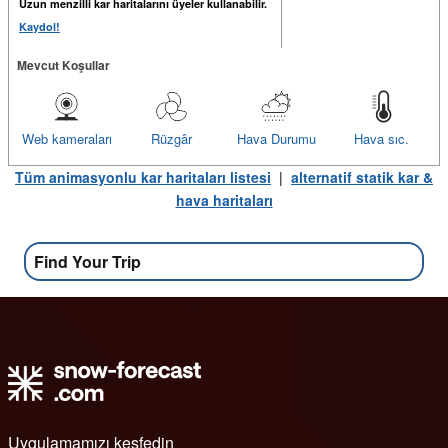
Uzun menzilli kar haritalarını üyeler kullanabilir.
Kaydol!
Mevcut Koşullar
Web kameraları
Rüzgâr
Hava Durumu
Hava sıc.
Tüm animasyonlu kar haritaları listesi
|
alternatif statik kar &
hava haritaları
Find Your Trip
Uygulamamızı keşfedin