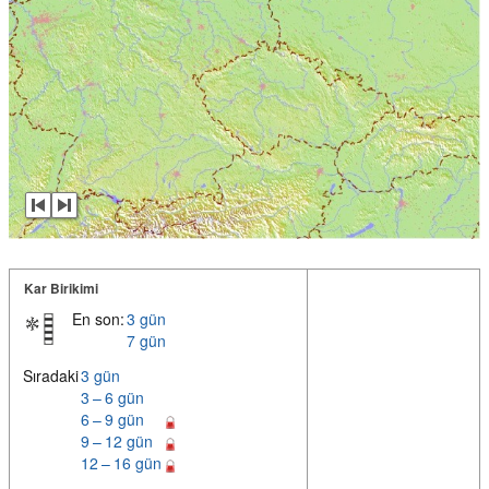
Kar Birikimi
En son:
3 gün
7 gün
Sıradaki
3 gün
3 – 6 gün
6 – 9 gün
9 – 12 gün
12 – 16 gün