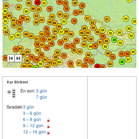
Kar Birikimi
En son:
3 gün
7 gün
Sıradaki
3 gün
3 – 6 gün
6 – 9 gün
9 – 12 gün
12 – 16 gün