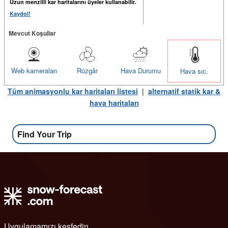
Uzun menzilli kar haritalarını üyeler kullanabilir.
Kaydol!
Mevcut Koşullar
Web kameraları
Rüzgâr
Hava Durumu
Hava sıc.
Tüm animasyonlu kar haritaları listesi
|
alternatif statik kar &
hava haritaları
Find Your Trip
Uygulamamızı keşfedin