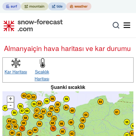
Almanya
için hava haritası ve kar durumu
Kar Haritası
Sıcaklık
Haritası
Şuanki sıcaklık
+
-